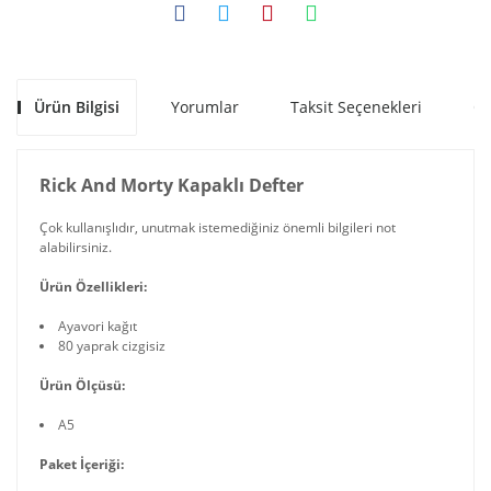
Ürün Bilgisi
Yorumlar
Taksit Seçenekleri
Ön
Rick And Morty Kapaklı Defter
Çok kullanışlıdır, unutmak istemediğiniz önemli bilgileri not
alabilirsiniz.
Ürün Özellikleri:
Ayavori kağıt
80 yaprak cizgisiz
Ürün Ölçüsü:
A5
Paket İçeriği: