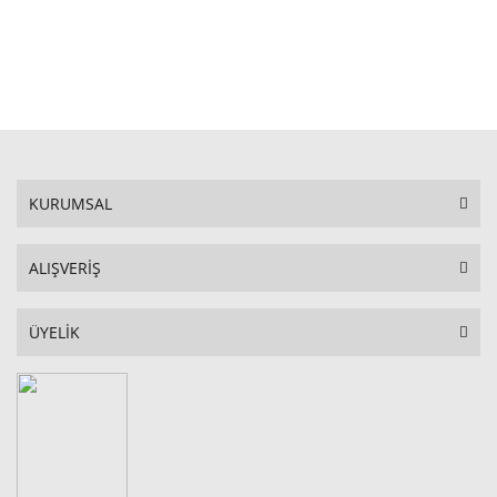
STOKTA YOK
KURUMSAL
ALIŞVERİŞ
ÜYELİK