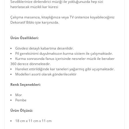
Sevdiklerinize dinlendirici müziği ile yokluğunuzda hep sizi
hatırlatacak müzikli kar küresi
Çalışma masanıza, kitaplığınıza veya TV ünitenize koyabileceğiniz
Dekoratif Biblo işte karşınızda.
Ürün Özellikleri:
Gövdesi detaylı kabartma desenlidir.
Pil gereksinimi duyulmaksızın kurma sistem ile çalışmaktadır.
Kurma sonrasında fanus içerisinde nesneler müzik ile beraber
360 derece dönmektedir.
Hareket ettirildiğinde kar taneleri yağarmış gibi uçuşmaktadır.
Modelleri asorti olarak gönderilecektir
Renk Seçenekleri:
Mor
Pembe
Ürün Ölçüsü:
18 cm x 11 cm x 11 cm