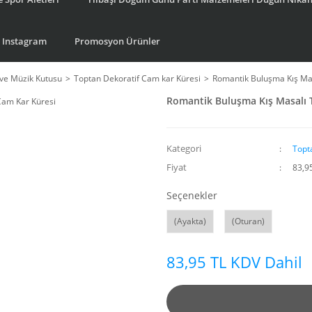
Instagram
Promosyon Ürünler
ve Müzik Kutusu
Toptan Dekoratif Cam kar Küresi
Romantik Buluşma Kış Mas
Romantik Buluşma Kış Masalı T
Kategori
Topt
Fiyat
83,9
Seçenekler
(Ayakta)
(Oturan)
83,95 TL KDV Dahil