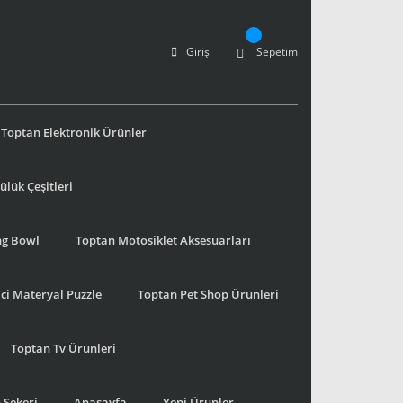
Giriş
Sepetim
Toptan Elektronik Ürünler
lük Çeşitleri
ng Bowl
Toptan Motosiklet Aksesuarları
ci Materyal Puzzle
Toptan Pet Shop Ürünleri
Toptan Tv Ürünleri
 Şekeri
Anasayfa
Yeni Ürünler