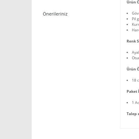
Ürün Ö
Gövd
Önerileriniz
Pil 
Kur
Hare
Renk S
Aya
Otu
Ürün Ö
18 
Paket İ
1 A
Talep 