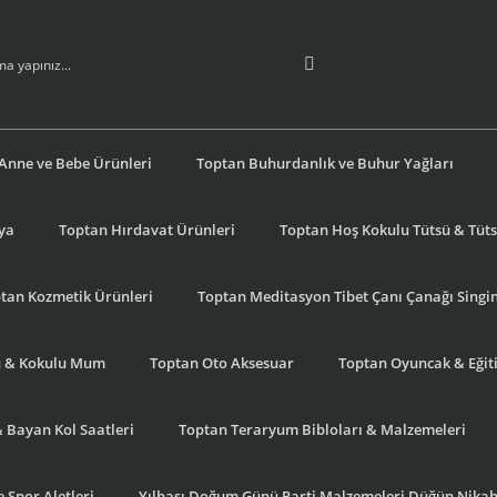
Anne ve Bebe Ürünleri
Toptan Buhurdanlık ve Buhur Yağları
şya
Toptan Hırdavat Ürünleri
Toptan Hoş Kokulu Tütsü & Tütsü
tan Kozmetik Ürünleri
Toptan Meditasyon Tibet Çanı Çanağı Singi
u & Kokulu Mum
Toptan Oto Aksesuar
Toptan Oyuncak & Eğiti
& Bayan Kol Saatleri
Toptan Teraryum Bibloları & Malzemeleri
 Spor Aletleri
Yılbaşı Doğum Günü Parti Malzemeleri Düğün Nikah