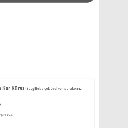
m Kar Küres
i
Sevgilinize çok özel ve hatıralarınızı
si
rşınızda.