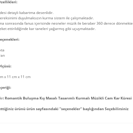
zellikleri:
esi detaylı kabartma desenlidir.
gereksinimi duyulmaksızın kurma sistem ile çalışmaktadır.
ma sonrasında fanus içerisinde nesneler müzik ile beraber 360 derece dönmekted
ket ettirildiğinde kar taneleri yağarmış gibi uçuşmaktadır.
eçenekleri:
kta
ran
lçüsü:
cm x 11 cm x 11 cm
çeriği:
det
Romantik Buluşma Kış Masalı Tasarımlı Kurmalı Müzikli Cam Kar Küresi
ettiğiniz ürünü ürün sayfasındaki ''seçenekler'' başlığından Seçebilirsiniz