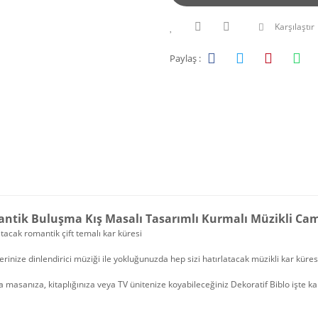
Karşılaştır
Paylaş :
ntik Buluşma Kış Masalı Tasarımlı Kurmalı Müzikli Ca
acak romantik çift temalı kar küresi
erinize dinlendirici müziği ile yokluğunuzda hep sizi hatırlatacak müzikli kar küre
 masanıza, kitaplığınıza veya TV ünitenize koyabileceğiniz Dekoratif Biblo işte ka