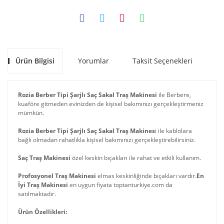
Ürün Bilgisi
Yorumlar
Taksit Seçenekleri
Ön
Rozia Berber Tipi Şarjlı Saç Sakal Traş Makinesi
ile Berbere,
kuaföre gitmeden evinizden de kişisel bakımınızı gerçekleştirmeniz
mümkün.
Rozia Berber Tipi Şarjlı Saç Sakal Traş Makines
i ile kablolara
bağlı olmadan rahatlıkla kişisel bakımınızı gerçekleştirebilirsiniz.
Saç Traş Makinesi
özel keskin bıçakları ile rahat ve etkili kullanım.
Profosyonel Traş Makinesi
elmas keskinliğinde bıçakları vardır.
En
İyi Traş Makinesi
en uygun fiyata toptanturkiye.com da
satılmaktadır.
Ürün Özellikleri: