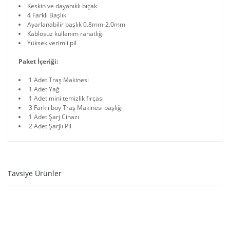
Keskin ve dayanıklı bıçak
4 Farklı Başlık
Ayarlanabilir başlık 0.8mm-2.0mm
Kablosuz kullanım rahatlığı
Yüksek verimli pil
Paket İçeriği:
1 Adet Traş Makinesi
1 Adet Yağ
1 Adet mini temizlik fırçası
3 Farklı boy Traş Makinesi başlığı
1 Adet Şarj Cihazı
2 Adet Şarjlı Pil
Tavsiye Ürünler