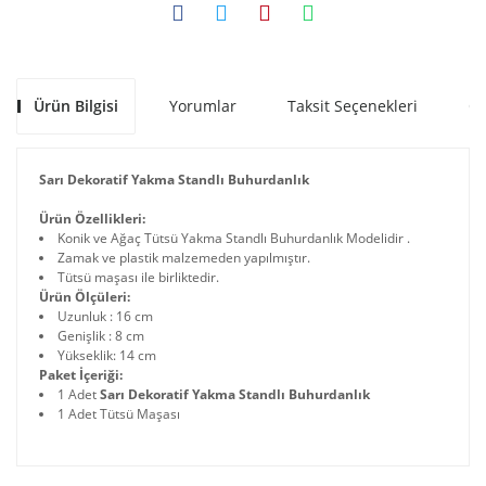
Ürün Bilgisi
Yorumlar
Taksit Seçenekleri
Ön
Sarı Dekoratif Yakma Standlı Buhurdanlık
Ürün Özellikleri:
Konik ve Ağaç Tütsü Yakma Standlı Buhurdanlık Modelidir .
Zamak ve plastik malzemeden yapılmıştır.
Tütsü maşası ile birliktedir.
Ürün Ölçüleri:
Uzunluk : 16 cm
Genişlik : 8 cm
Yükseklik: 14 cm
Paket İçeriği:
1 Adet
Sarı Dekoratif Yakma Standlı Buhurdanlık
1 Adet Tütsü Maşası