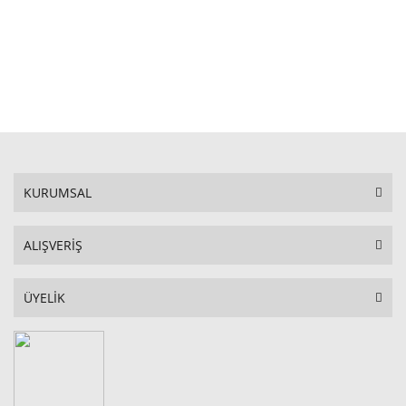
STOKTA YOK
KURUMSAL
ALIŞVERİŞ
ÜYELİK