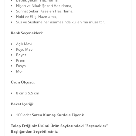
Bebek Şekeri Hazırlama,
Nişan ve Nikah Şekeri Hazırlama,
Sünnet Şekeri Keseleri Hazırlama,
Hobi ve El işi Hazırlama,
Süs ve Süsleme her aşamasında kullanıma müsaittir.
Renk Seçenekleri:
Açık Mavi
Koyu Mavi
Beyaz
Krem
Fuşya
Mor
Ürün Ölçüsü:
8 cm x 5.5 cm
Paket İçeriği:
100 adet
Saten Kumaş Kurdele Fiyonk
Talep Ettiğiniz Ürünü Ürün Sayfasındaki ''Seçenekler''
Başlığından Seçebilirsiniz