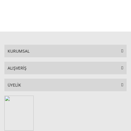
STOKTA YOK
KURUMSAL
ALIŞVERİŞ
ÜYELİK