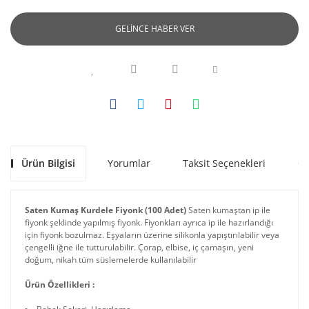
GELİNCE HABER VER
Ürün Bilgisi
Yorumlar
Taksit Seçenekleri
Ön
Saten Kumaş Kurdele Fiyonk (100 Adet)
Saten kumaştan ip ile
fiyonk şeklinde yapılmış fiyonk. Fiyonkları ayrıca ip ile hazırlandığı
için fiyonk bozulmaz. Eşyaların üzerine silikonla yapıştırılabilir veya
çengelli iğne ile tutturulabilir. Çorap, elbise, iç çamaşırı, yeni
doğum, nikah tüm süslemelerde kullanılabilir
Ürün Özellikleri :