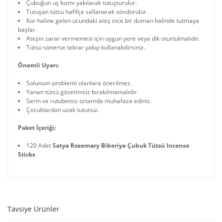
Çubuğun uç kısmı yakılarak tutuşturulur.
Tutuşan tütsü hafifçe sallanarak söndürülür.
Kor haline gelen ucundaki ateş ince bir duman halinde tutmaya
başlar.
Ateşin zarar vermemesi için uygun yere veya dik oturtulmalıdır.
Tütsü sönerse tekrar yakıp kullanabilirsiniz.
Önemli Uyarı:
Solunum problemi olanlara önerilmez.
Yanan tütsü gözetimsiz bırakılmamalıdır.
Serin ve rutubetsiz ortamda muhafaza ediniz.
Çocuklardan uzak tutunuz.
Paket İçeriği:
120 Adet
Satya Rosemary Biberiye Çubuk Tütsü Incense
Sticks
Tavsiye Ürünler