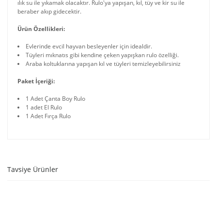
ılık su ile yıkamak olacaktır. Rulo'ya yapışan, kıl, tüy ve kir su ile
beraber akıp gidecektir.
Ürün Özellikleri:
Evlerinde evcil hayvan besleyenler için idealdir.
Tüyleri mıknatıs gibi kendine çeken yapışkan rulo özelliği.
Araba koltuklarına yapışan kıl ve tüyleri temizleyebilirsiniz
Paket İçeriği:
1 Adet Çanta Boy Rulo
1 adet El Rulo
1 Adet Fırça Rulo
Tavsiye Ürünler