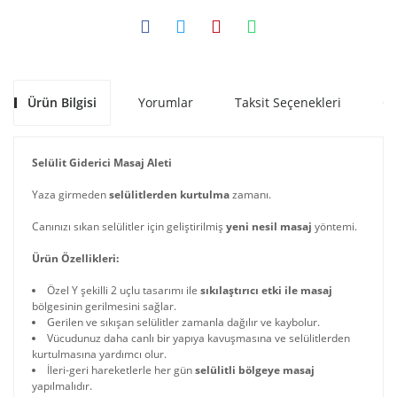
Ürün Bilgisi
Yorumlar
Taksit Seçenekleri
Ön
Selülit Giderici Masaj Aleti
Yaza girmeden
selülitlerden kurtulma
zamanı.
Canınızı sıkan selülitler için geliştirilmiş
yeni nesil masaj
yöntemi.
Ürün Özellikleri:
Özel Y şekilli 2 uçlu tasarımı ile
sıkılaştırıcı etki ile masaj
bölgesinin gerilmesini sağlar.
Gerilen ve sıkışan selülitler zamanla dağılır ve kaybolur.
Vücudunuz daha canlı bir yapıya kavuşmasına ve selülitlerden
kurtulmasına yardımcı olur.
İleri-geri hareketlerle her gün
selülitli bölgeye masaj
yapılmalıdır.