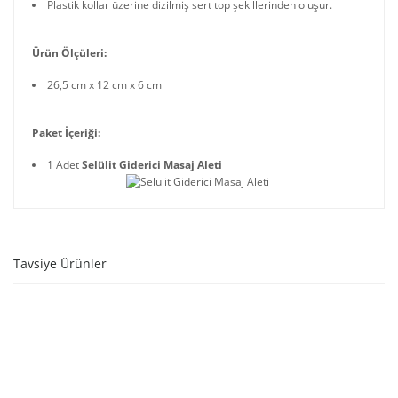
Plastik kollar üzerine dizilmiş sert top şekillerinden oluşur.
Ürün Ölçüleri:
26,5 cm x 12 cm x 6 cm
Paket İçeriği:
1 Adet
Selülit Giderici Masaj Aleti
Tavsiye Ürünler