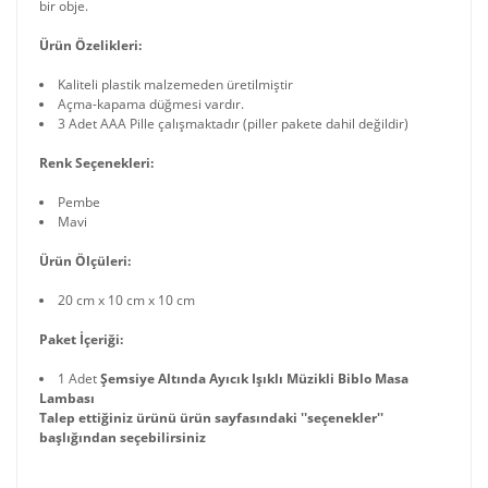
bir obje.
Ürün Özelikleri:
Kaliteli plastik malzemeden üretilmiştir
Açma-kapama düğmesi vardır.
3 Adet AAA Pille çalışmaktadır (piller pakete dahil değildir)
Renk Seçenekleri:
Pembe
Mavi
Ürün Ölçüleri:
20 cm x 10 cm x 10 cm
Paket İçeriği:
1 Adet
Şemsiye Altında Ayıcık Işıklı Müzikli Biblo Masa
Lambası
Talep ettiğiniz ürünü ürün sayfasındaki ''seçenekler''
başlığından seçebilirsiniz