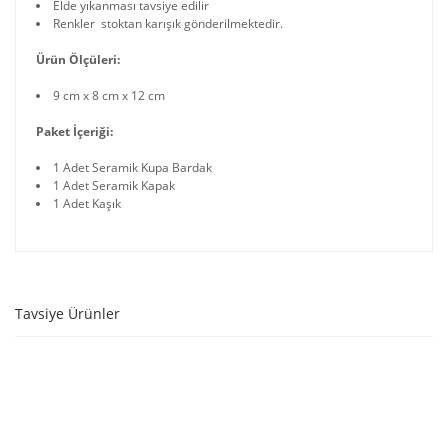
Elde yıkanması tavsiye edilir
Renkler stoktan karışık gönderilmektedir.
Ürün Ölçüleri:
9 cm x 8 cm x 12 cm
Paket İçeriği:
1 Adet Seramik Kupa Bardak
1 Adet Seramik Kapak
1 Adet Kaşık
Tavsiye Ürünler