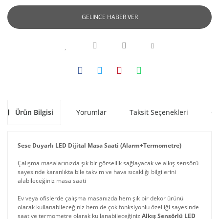
GELİNCE HABER VER
Ürün Bilgisi
Yorumlar
Taksit Seçenekleri
Ön
Sese Duyarlı LED Dijital Masa Saati (Alarm+Termometre)
Çalışma masalarınızda şık bir görsellik sağlayacak ve alkış sensörü
sayesinde karanlıkta bile takvim ve hava sıcaklığı bilgilerini
alabileceğiniz masa saati
Ev veya ofislerde çalışma masanızda hem şık bir dekor ürünü
olarak kullanabileceğiniz hem de çok fonksiyonlu özelliği sayesinde
saat ve termometre olarak kullanabileceğiniz
Alkış Sensörlü LED