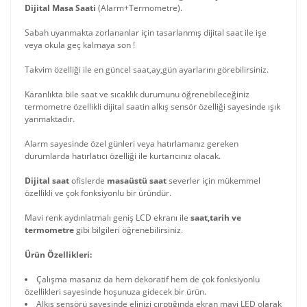
Dijital Masa Saati
(Alarm+Termometre).
Sabah uyanmakta zorlananlar için tasarlanmış dijital saat ile işe
veya okula geç kalmaya son !
Takvim özelliği ile en güncel saat,ay,gün ayarlarını görebilirsiniz.
Karanlıkta bile saat ve sıcaklık durumunu öğrenebileceğiniz
termometre özellikli dijital saatin alkış sensör özelliği sayesinde ışık
yanmaktadır.
Alarm sayesinde özel günleri veya hatırlamanız gereken
durumlarda hatırlatıcı özelliği ile kurtarıcınız olacak.
Dijital saat
ofislerde
masaüstü saat
severler için mükemmel
özellikli ve çok fonksiyonlu bir üründür.
Mavi renk aydınlatmalı geniş LCD ekranı ile
saat,tarih ve
termometre
gibi bilgileri öğrenebilirsiniz.
Ürün Özellikleri:
Çalışma masanız da hem dekoratif hem de çok fonksiyonlu
özellikleri sayesinde hoşunuza gidecek bir ürün.
Alkış sensörü sayesinde elinizi çırptığında ekran mavi LED olarak