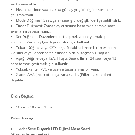
aydınlanacaktır.
Ekran üzerinde saat,dakika,gün,ay,yıl gibi bilgiler sorunsuz
çalışmaktadır.
Mode Düğmesi: Saat, çalar saat gibi değişiklikleri yapabilirsiniz
Timer Düğmesi: Zamanlayıcı tuşuna basarak alarm ve saat
ayarlarını yapabilirsiniz.
Set Düğmesi: Düzenlemeleri seçmek ve onaylamak için
kullanılır. Zaman,yıl,ay değişiklikleri için kullanılır.
Yukarı Düğme veya C/°F Tuşu: Sıcaklık derece birimlerinden
Celsius veya Fahrenheit cinsinden birisini seçmenizi sağlar.
Aşağı Düğme veya 12/24 Tuşu: Saat dilimini 24 saat veya 12
saat format çevirmek için kullanılır.
Yüksek kaliteli PVC ve özenle tasarlanmış bir yapı.
2 adet AAA (ince) pil ile çalışmaktadır. (Pilleri pakete dahil
değildir)
Ürün Ölçüsü:
10 cm x 10 cm x 4 cm
Paket İçeriği:
1 Adet
Sese Duyarlı LED Dijital Masa Saati
(Alarm+Termometre)