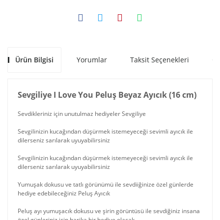
Ürün Bilgisi
Yorumlar
Taksit Seçenekleri
Ön
Sevgiliye I Love You Peluş Beyaz Ayıcık (16 cm)
Sevdikleriniz için unutulmaz hediyeler Sevgiliye
Sevgilinizin kucağından düşürmek istemeyeceği sevimli ayıcık ile
dilerseniz sarılarak uyuyabilirsiniz
Sevgilinizin kucağından düşürmek istemeyeceği sevimli ayıcık ile
dilerseniz sarılarak uyuyabilirsiniz
Yumuşak dokusu ve tatlı görünümü ile sevdiiğinize özel günlerde
hediye edebileceğiniz Peluş Ayıcık
Peluş ayı yumuşacık dokusu ve şirin görüntüsü ile sevdiğiniz insana
özel günleriniz için harika bir hediye olacak.