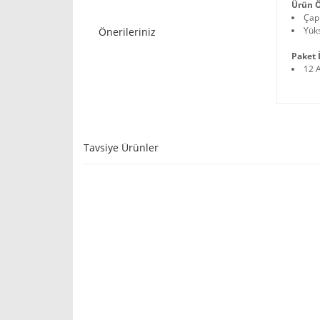
Ürün Ö
Çap
Yüks
Önerileriniz
Paket İ
12 
Tavsiye Ürünler