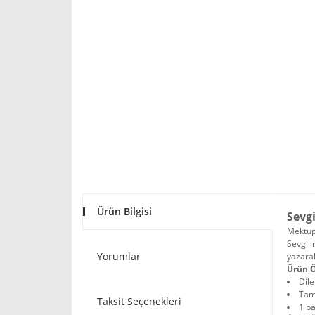
Ürün Bilgisi
Sevgi
Mektupl
Sevgili
Yorumlar
yazarak
Ürün Ö
Dile
Tam
Taksit Seçenekleri
1 pa