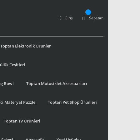
Giriş
Sepetim
Toptan Elektronik Ürünler
lük Çeşitleri
ng Bowl
Toptan Motosiklet Aksesuarları
ci Materyal Puzzle
Toptan Pet Shop Ürünleri
Toptan Tv Ürünleri
 Şekeri
Anasayfa
Yeni Ürünler