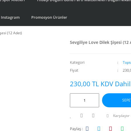
Instagram
Promosyon Ürünler
işesi (12 Adet)
Sevgiliye Love Dilek Şişesi (12 
Kategori
Topt
Fiyat
230,
230,00 TL KDV Dahil
SEPE
Karşılaştır
Paylaş :