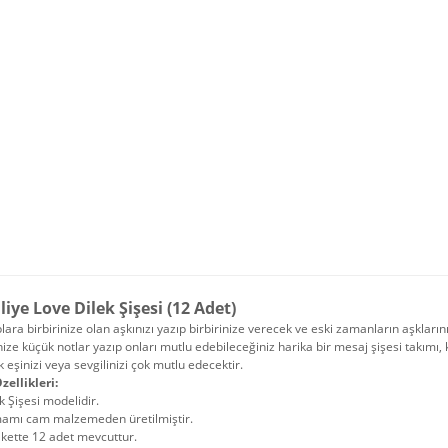
liye Love Dilek Şişesi (12 Adet)
ara birbirinize olan aşkınızı yazıp birbirinize verecek ve eski zamanların aşkların
nize küçük notlar yazıp onları mutlu edebileceğiniz harika bir mesaj şişesi takım
 eşinizi veya sevgilinizi çok mutlu edecektir.
zellikleri:
k Şişesi modelidir.
amı cam malzemeden üretilmiştir.
kette 12 adet mevcuttur.