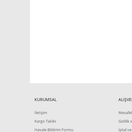
KURUMSAL
ALIŞVE
İletişim
Mesafel
Kargo Takibi
Gizlilik
Havale Bildirim Formu
İptal ve