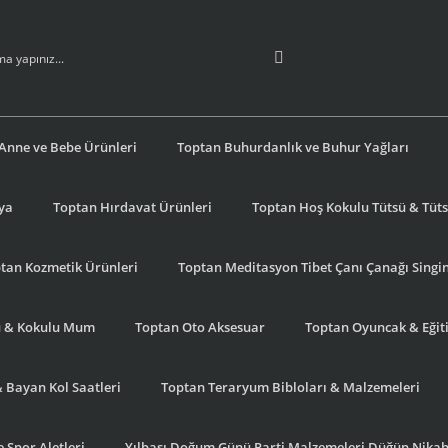
Anne ve Bebe Ürünleri
Toptan Buhurdanlık ve Buhur Yağları
şya
Toptan Hırdavat Ürünleri
Toptan Hoş Kokulu Tütsü & Tütsü
tan Kozmetik Ürünleri
Toptan Meditasyon Tibet Çanı Çanağı Singi
u & Kokulu Mum
Toptan Oto Aksesuar
Toptan Oyuncak & Eğiti
& Bayan Kol Saatleri
Toptan Teraryum Bibloları & Malzemeleri
 Spor Aletleri
Yılbaşı Doğum Günü Parti Malzemeleri Düğün Nikah