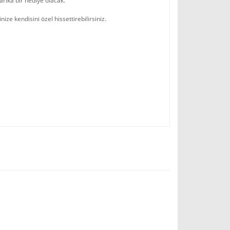
arika bir hediye olacak.
ze kendisini özel hissettirebilirsiniz.