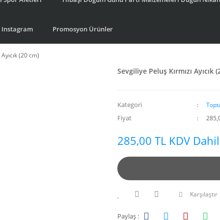
Instagram
Promosyon Ürünler
 Ayıcık (20 cm)
Sevgiliye Peluş Kırmızı Ayıcık (
Kategori
Topt
Fiyat
285,
285,00 TL KDV Dahil
Karşılaştır
Paylaş :