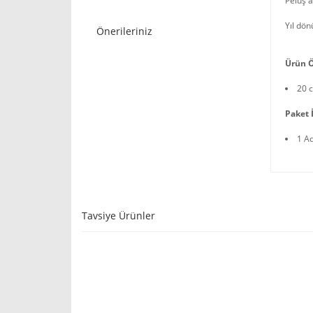
Peluş a
Yıl dön
Önerileriniz
Ürün Ö
20 
Paket İ
1 A
Tavsiye Ürünler