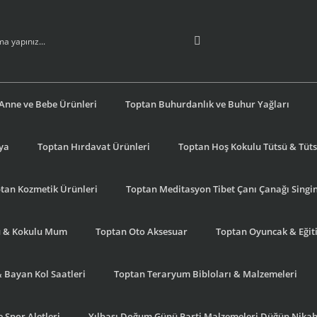
Anne ve Bebe Ürünleri
Toptan Buhurdanlık ve Buhur Yağları
şya
Toptan Hırdavat Ürünleri
Toptan Hoş Kokulu Tütsü & Tütsü
tan Kozmetik Ürünleri
Toptan Meditasyon Tibet Çanı Çanağı Singi
u & Kokulu Mum
Toptan Oto Aksesuar
Toptan Oyuncak & Eğiti
& Bayan Kol Saatleri
Toptan Teraryum Bibloları & Malzemeleri
 Spor Aletleri
Yılbaşı Doğum Günü Parti Malzemeleri Düğün Nikah