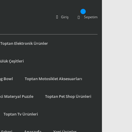
Giriş
Sepetim
Toptan Elektronik Ürünler
lük Çeşitleri
ng Bowl
Toptan Motosiklet Aksesuarları
ci Materyal Puzzle
Toptan Pet Shop Ürünleri
Toptan Tv Ürünleri
 Şekeri
Anasayfa
Yeni Ürünler