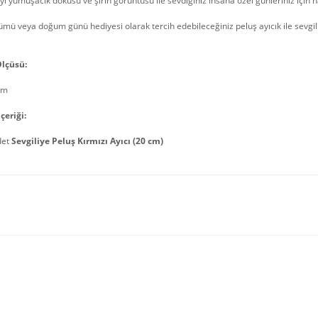
yı yumuşacık dokusu ve şirin görüntüsü ile sevdiğiniz insana özel günleriniz için h
ümü veya doğum günü hediyesi olarak tercih edebileceğiniz peluş ayıcık ile sevgilini
lçüsü:
cm
çeriği:
det
Sevgiliye Peluş Kırmızı Ayıcı (20 cm)