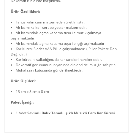
Dekoratif Biblo işte karşınızda.
Ürün Özellikleri:
Fanus kalın cam malzemeden üretilmiştir.
Alt kısmı kaliteli sert polyester malzemedir.
Alt kısmındaki açma kapama tuşu ile müzik çalmaya
başlamaktadır.
Alt kısmındaki açma kapama tuşu ile ışığı açılmaktadır.
Kar Küresi 3 adet AAA Pil ile çalışmaktadır. ( Piller Pakete Dahil
Değildir. )
Kar küresini salladığınızda kar taneleri hareket eder.
Dekoratif görünümünün yanında dinlendirici müziğe sahiptir.
Muhafazalı kutusunda gönderilmektedir.
Ürün Ölçüleri:
13 cm x 8 cm x 8 cm
Paket İçeriği:
1 Adet
Sevimli Balık Temalı Işıklı Müzikli Cam Kar Küresi