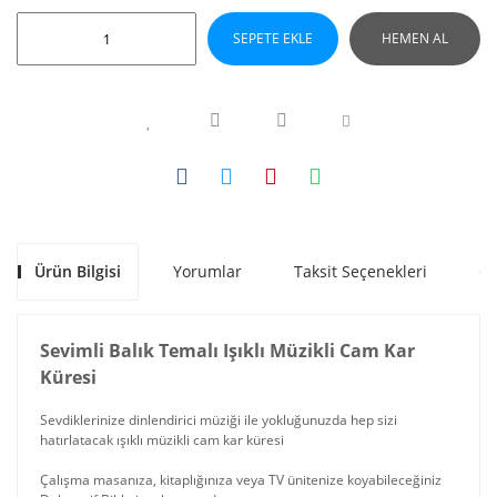
SEPETE EKLE
HEMEN AL
Ürün Bilgisi
Yorumlar
Taksit Seçenekleri
Ön
Sevimli Balık Temalı Işıklı Müzikli Cam Kar
Küresi
Sevdiklerinize dinlendirici müziği ile yokluğunuzda hep sizi
hatırlatacak ışıklı müzikli cam kar küresi
Çalışma masanıza, kitaplığınıza veya TV ünitenize koyabileceğiniz