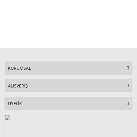
STOKTA YOK
KURUMSAL
ALIŞVERİŞ
ÜYELİK