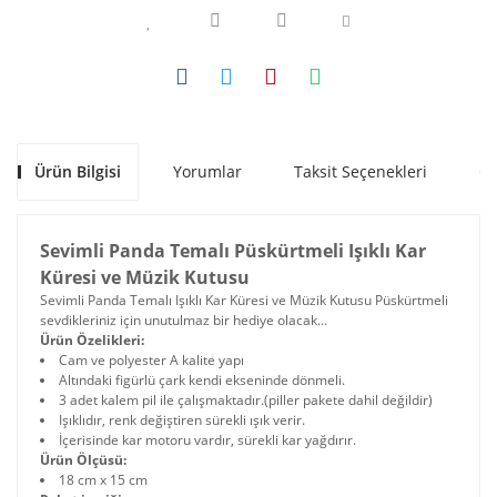
Ürün Bilgisi
Yorumlar
Taksit Seçenekleri
Ön
Sevimli Panda Temalı Püskürtmeli Işıklı Kar
Küresi ve Müzik Kutusu
Sevimli Panda Temalı Işıklı Kar Küresi ve Müzik Kutusu Püskürtmeli
sevdikleriniz için unutulmaz bir hediye olacak...
Ürün Özelikleri:
Cam ve polyester A kalite yapı
Altındaki figürlü çark kendi ekseninde dönmeli.
3 adet kalem pil ile çalışmaktadır.(piller pakete dahil değildir)
Işıklıdır, renk değiştiren sürekli ışık verir.
İçerisinde kar motoru vardır, sürekli kar yağdırır.
Ürün Ölçüsü:
18 cm x 15 cm