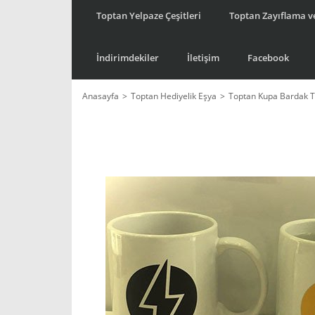
Toptan Yelpaze Çeşitleri
Toptan Zayıflama ve
İndirimdekiler
İletişim
Facebook
Anasayfa
Toptan Hediyelik Eşya
Toptan Kupa Bardak T