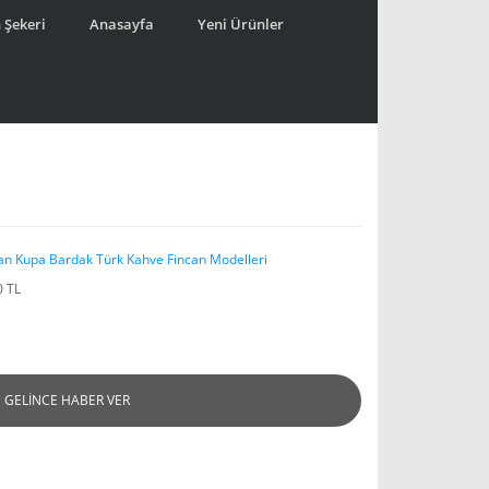
 Şekeri
Anasayfa
Yeni Ürünler
an Kupa Bardak Türk Kahve Fincan Modelleri
0 TL
GELİNCE HABER VER