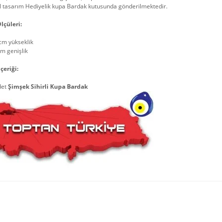
l tasarım Hediyelik kupa Bardak kutusunda gönderilmektedir.
lçüleri:
cm yükseklik
m genişlik
çeriği:
det
Şimşek Sihirli Kupa Bardak