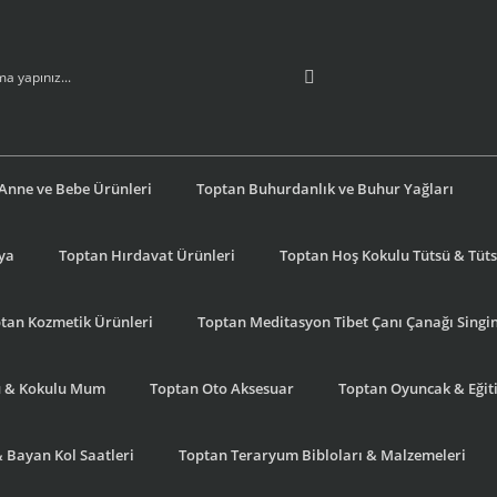
Anne ve Bebe Ürünleri
Toptan Buhurdanlık ve Buhur Yağları
şya
Toptan Hırdavat Ürünleri
Toptan Hoş Kokulu Tütsü & Tütsü
tan Kozmetik Ürünleri
Toptan Meditasyon Tibet Çanı Çanağı Singi
u & Kokulu Mum
Toptan Oto Aksesuar
Toptan Oyuncak & Eğiti
& Bayan Kol Saatleri
Toptan Teraryum Bibloları & Malzemeleri