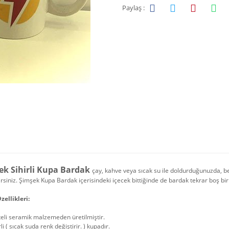
Paylaş :
ek Sihirli Kupa Bardak
çay, kahve veya sıcak su ile doldurduğunuzda, b
irsiniz. Şimşek Kupa Bardak içerisindeki içecek bittiğinde de bardak tekrar boş b
zellikleri:
teli seramik malzemeden üretilmiştir.
rli ( sıcak suda renk değiştirir. ) kupadır.