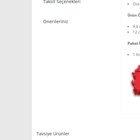
Taksit Seçenekleri
Öze
Ürün Ö
Önerileriniz
9,6 
12 c
Paket İ
1 A
Tavsiye Ürünler