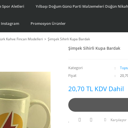
 Spor Aletleri
Yılbaşı Doğum Günü Parti Malzemeleri Düğün Nikah
Instagram
Promosyon Ürünler
ürk Kahve Fincan Modelleri
Şimşek Sihirli Kupa Bardak
Şimşek Sihirli Kupa Bardak
Kategori
Topt
Fiyat
20,7
20,70 TL KDV Dahil
Karşılaştır