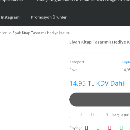
Instagram
Promosyon Ürünler
lleri
Siyah Kitap Tasarımlı Hediye Kutusu
Siyah Kitap Tasarımlı Hediye 
Kategori
Topt
Fiyat
14,9
14,95 TL KDV Dahil
Karşılaştır
Paylaş :