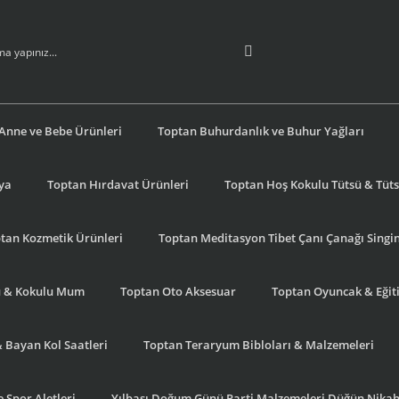
Anne ve Bebe Ürünleri
Toptan Buhurdanlık ve Buhur Yağları
şya
Toptan Hırdavat Ürünleri
Toptan Hoş Kokulu Tütsü & Tütsü
tan Kozmetik Ürünleri
Toptan Meditasyon Tibet Çanı Çanağı Singi
u & Kokulu Mum
Toptan Oto Aksesuar
Toptan Oyuncak & Eğiti
& Bayan Kol Saatleri
Toptan Teraryum Bibloları & Malzemeleri
 Spor Aletleri
Yılbaşı Doğum Günü Parti Malzemeleri Düğün Nikah