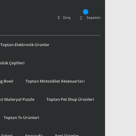
Giriş
Sepetim
Toptan Elektronik Ürünler
lük Çeşitleri
ng Bowl
Toptan Motosiklet Aksesuarları
ci Materyal Puzzle
Toptan Pet Shop Ürünleri
Toptan Tv Ürünleri
 Şekeri
Anasayfa
Yeni Ürünler