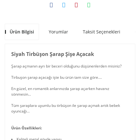
Ürün Bilgisi
Yorumlar
Taksit Seçenekleri
Ön
Siyah Tirbüşon Şarap Şişe Açacak
Şarap açmanın ayrı bir beceri olduğunu düşünenlerden misiniz?
Tirbuşon şarap açacağı işte bu ürün tam size göre....
En güzel, en romantik anlarınızda şarap açarken havanız
sönmesin...
Tüm şaraplara uyumlu bu tirbüşon ile şarap açmak artık bebek
oyuncağı...
Ürün Özellikleri:
Kaliteli metal gövde yapısı.