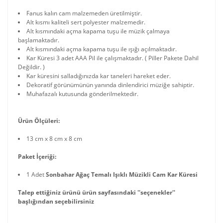
Fanus kalın cam malzemeden üretilmiştir.
Alt kısmı kaliteli sert polyester malzemedir.
Alt kısmındaki açma kapama tuşu ile müzik çalmaya
başlamaktadır.
Alt kısmındaki açma kapama tuşu ile ışığı açılmaktadır.
Kar Küresi 3 adet AAA Pil ile çalışmaktadır. ( Piller Pakete Dahil
Değildir. )
Kar küresini salladığınızda kar taneleri hareket eder.
Dekoratif görünümünün yanında dinlendirici müziğe sahiptir.
Muhafazalı kutusunda gönderilmektedir.
Ürün Ölçüleri:
13 cm x 8 cm x 8 cm
Paket İçeriği:
1 Adet
Sonbahar Ağaç Temalı Işıklı Müzikli Cam Kar Küresi
Talep ettiğiniz ürünü ürün sayfasındaki ''seçenekler''
başlığından seçebilirsiniz