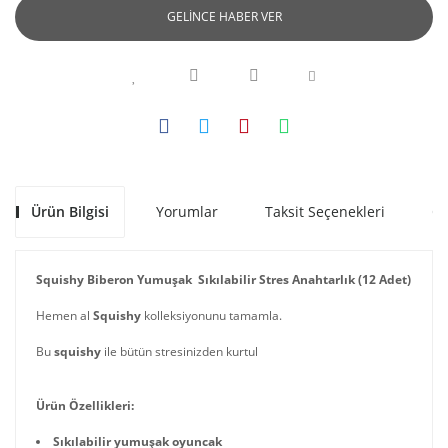
GELİNCE HABER VER
Ürün Bilgisi
Yorumlar
Taksit Seçenekleri
Ön
Squishy Biberon Yumuşak Sıkılabilir Stres Anahtarlık (12 Adet)
Hemen al
Squishy
kolleksiyonunu tamamla.
Bu
squishy
ile bütün stresinizden kurtul
Ürün Özellikleri:
Sıkılabilir yumuşak oyuncak