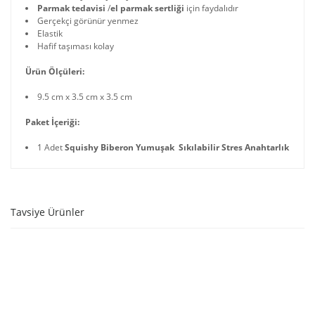
Parmak tedavisi
/
el parmak sertliği
için faydalıdır
Gerçekçi görünür yenmez
Elastik
Hafif taşıması kolay
Ürün Ölçüleri:
9.5 cm x 3.5 cm x 3.5 cm
Paket İçeriği:
1 Adet
Squishy Biberon Yumuşak Sıkılabilir Stres Anahtarlık
Tavsiye Ürünler