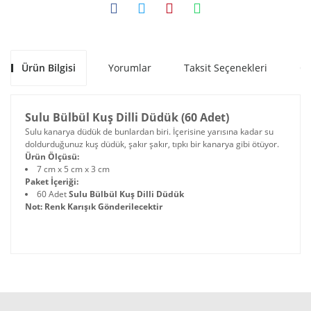
Ürün Bilgisi
Yorumlar
Taksit Seçenekleri
Ön
Sulu Bülbül Kuş Dilli Düdük (60 Adet)
Sulu kanarya düdük de bunlardan biri. İçerisine yarısına kadar su
doldurduğunuz kuş düdük, şakır şakır, tıpkı bir kanarya gibi ötüyor.
Ürün Ölçüsü:
7 cm x 5 cm x 3 cm
Paket İçeriği:
60 Adet
Sulu Bülbül Kuş Dilli Düdük
Not: Renk Karışık Gönderilecektir