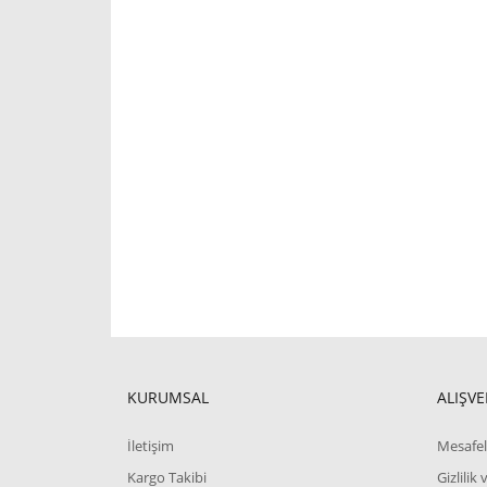
KURUMSAL
ALIŞVE
İletişim
Mesafel
Kargo Takibi
Gizlilik