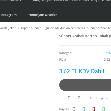
Instagram
Promosyon Ürünler
Nikah Şekeri
Toptan Sünnet Düğün ve Mevlüt Malzemeleri
Sünnet Arabalı K
Sünnet Arabalı Karton Tabak (
Kategori
Topt
Fiyat
3,62
3,62 TL KDV Dahil
Karşılaştır
Paylaş :