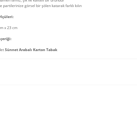
men temiz, şık ve kaliteli bir üründür
e partilerinize görsel bir şölen katarak farklı kılın
lçüleri:
cm x 23 cm
çeriği:
det
Sünnet Arabalı Karton Tabak