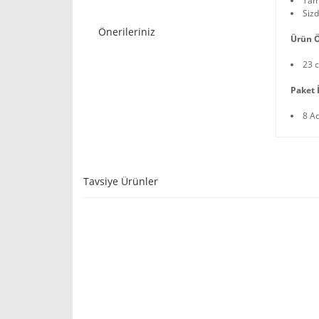
Tama
Sizd
Önerileriniz
Ürün Ö
23 
Paket İ
8 A
Tavsiye Ürünler