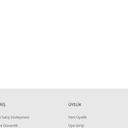
RİŞ
ÜYELİK
i Satış Sözleşmesi
Yeni Üyelik
 ve Güvenlik
Üye Girişi