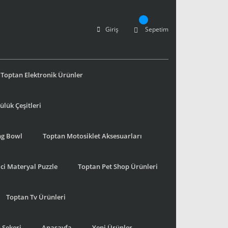
Giriş
Sepetim
Toptan Elektronik Ürünler
lük Çeşitleri
ng Bowl
Toptan Motosiklet Aksesuarları
ci Materyal Puzzle
Toptan Pet Shop Ürünleri
Toptan Tv Ürünleri
 Şekeri
Anasayfa
Yeni Ürünler