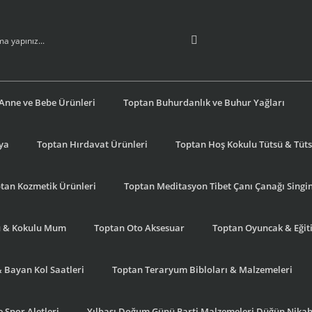
Anne ve Bebe Ürünleri
Toptan Buhurdanlık ve Buhur Yağları
şya
Toptan Hırdavat Ürünleri
Toptan Hoş Kokulu Tütsü & Tütsü
tan Kozmetik Ürünleri
Toptan Meditasyon Tibet Çanı Çanağı Singi
u & Kokulu Mum
Toptan Oto Aksesuar
Toptan Oyuncak & Eğiti
& Bayan Kol Saatleri
Toptan Teraryum Bibloları & Malzemeleri
 Spor Aletleri
Yılbaşı Doğum Günü Parti Malzemeleri Düğün Nikah