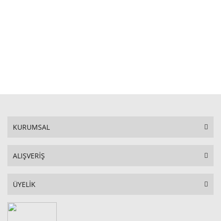
STOKTA YOK
KURUMSAL
ALIŞVERİŞ
ÜYELİK