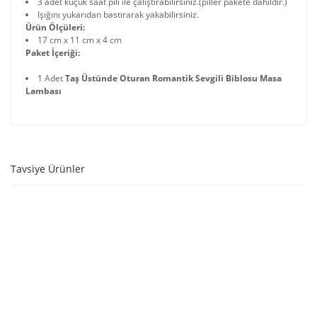
3 adet küçük saat pili ile çalıştırabilirsiniz.(piller pakete dahildir.)
Işığını yukarıdan bastırarak yakabilirsiniz.
Ürün Ölçüleri:
17 cm x 11 cm x 4 cm
Paket İçeriği:
1 Adet
Taş Üstünde Oturan Romantik Sevgili Biblosu Masa
Lambası
Tavsiye Ürünler