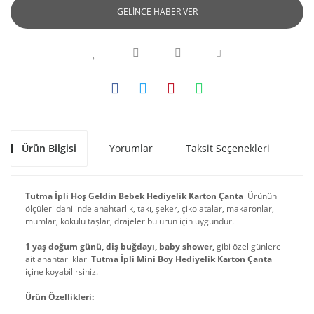
GELİNCE HABER VER
Ürün Bilgisi
Yorumlar
Taksit Seçenekleri
Ön
Tutma İpli Hoş Geldin Bebek Hediyelik Karton Çanta
Ürünün
ölçüleri dahilinde anahtarlık, takı, şeker, çikolatalar, makaronlar,
mumlar, kokulu taşlar, drajeler bu ürün için uygundur.
1 yaş doğum günü, diş buğdayı, baby shower,
gibi özel günlere
ait anahtarlıkları
Tutma İpli Mini Boy Hediyelik Karton Çanta
içine koyabilirsiniz.
Ürün Özellikleri: