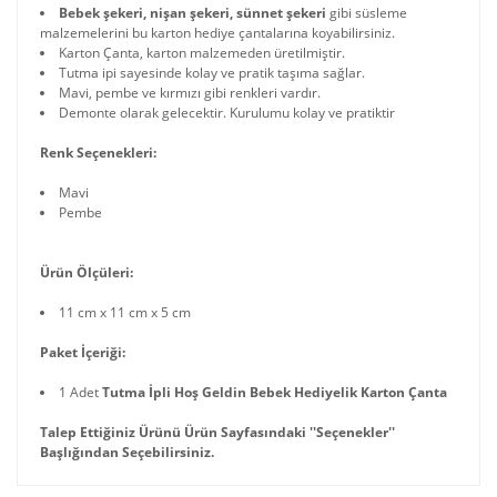
Bebek şekeri, nişan şekeri, sünnet şekeri
gibi süsleme
malzemelerini bu karton hediye çantalarına koyabilirsiniz.
Karton Çanta, karton malzemeden üretilmiştir.
Tutma ipi sayesinde kolay ve pratik taşıma sağlar.
Mavi, pembe ve kırmızı gibi renkleri vardır.
Demonte olarak gelecektir. Kurulumu kolay ve pratiktir
Renk Seçenekleri:
Mavi
Pembe
Ürün Ölçüleri:
11 cm x 11 cm x 5 cm
Paket İçeriği:
1 Adet
Tutma İpli Hoş Geldin Bebek Hediyelik Karton Çanta
Talep Ettiğiniz Ürünü Ürün Sayfasındaki ''Seçenekler''
Başlığından Seçebilirsiniz.