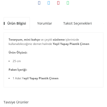
Ürün Bilgisi
Yorumlar
Taksit Seçenekleri
Ön
Teraryum, mini bahçe
ve çeşitli
süsleme
işlerinizde
kullanabileceğiniz demet halinde
Yeşil Yapay Plastik Çimen
Ürün Ölçüsü:
25 cm
Paket İçeriği:
1 Adet Y
eşil Yapay Plastik Çimen
Tavsiye Ürünler