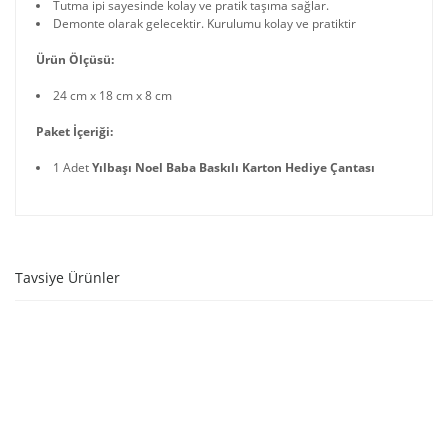
Tutma ipi sayesinde kolay ve pratik taşıma sağlar.
Demonte olarak gelecektir. Kurulumu kolay ve pratiktir
Ürün Ölçüsü:
24 cm x 18 cm x 8 cm
Paket İçeriği:
1 Adet
Yılbaşı Noel Baba Baskılı Karton Hediye Çantası
Tavsiye Ürünler