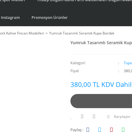
Instagram
Promosyon Ürünler
ürk Kahve Fincan Modelleri
Yumruk Tasarımlı Seramik Kupa Bardak
Yumruk Tasarımlı Seramik Ku
Kategori
Topt
Fiyat
380,
380,00 TL KDV Dahil
Karşılaştır
Paylaş :