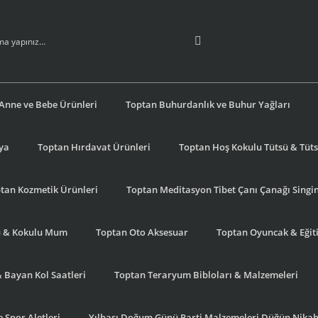
Anne ve Bebe Ürünleri
Toptan Buhurdanlık ve Buhur Yağları
şya
Toptan Hırdavat Ürünleri
Toptan Hoş Kokulu Tütsü & Tütsü
tan Kozmetik Ürünleri
Toptan Meditasyon Tibet Çanı Çanağı Singi
u & Kokulu Mum
Toptan Oto Aksesuar
Toptan Oyuncak & Eğiti
& Bayan Kol Saatleri
Toptan Teraryum Bibloları & Malzemeleri
 Spor Aletleri
Yılbaşı Doğum Günü Parti Malzemeleri Düğün Nikah