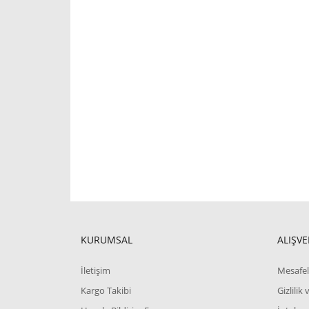
KURUMSAL
ALIŞVE
İletişim
Mesafel
Kargo Takibi
Gizlilik