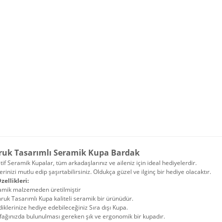
uk Tasarımlı Seramik Kupa Bardak
if Seramik Kupalar, tüm arkadaşlarınız ve aileniz için ideal hediyelerdir.
erinizi mutlu edip şaşırtabilirsiniz. Oldukça güzel ve ilginç bir hediye olacaktır.
zellikleri:
amik malzemeden üretilmiştir
uk Tasarımlı Kupa kaliteli seramik bir ürünüdür.
iklerinize hediye edebileceğiniz Sıra dışı Kupa.
ağınızda bulunulması gereken şık ve ergonomik bir kupadır.