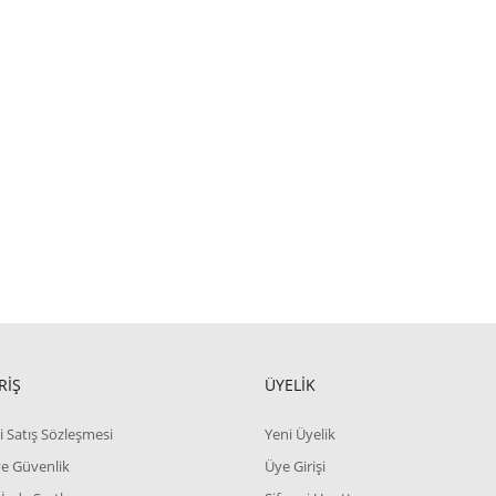
RİŞ
ÜYELİK
i Satış Sözleşmesi
Yeni Üyelik
 ve Güvenlik
Üye Girişi