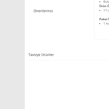
Bula
Ürün Ö
17 
Önerileriniz
Paket İ
1 A
Tavsiye Ürünler