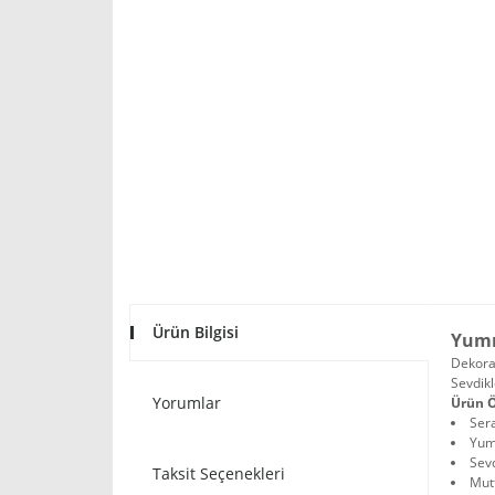
Ürün Bilgisi
Yumr
Dekorat
Sevdikl
Yorumlar
Ürün Ö
Ser
Yumr
Sevd
Taksit Seçenekleri
Mutf