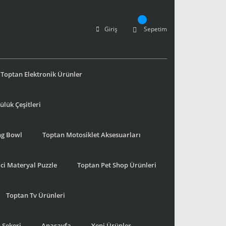
Giriş
Sepetim
Toptan Elektronik Ürünler
lük Çeşitleri
ng Bowl
Toptan Motosiklet Aksesuarları
ci Materyal Puzzle
Toptan Pet Shop Ürünleri
Toptan Tv Ürünleri
 Şekeri
Anasayfa
Yeni Ürünler