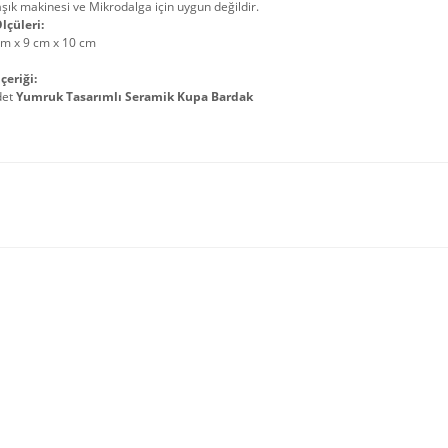
şık makinesi ve Mikrodalga için uygun değildir.
lçüleri:
cm x 9 cm x 10 cm
çeriği:
det
Yumruk Tasarımlı Seramik Kupa Bardak