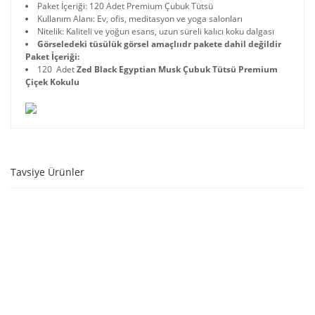
Paket İçeriği: 120 Adet Premium Çubuk Tütsü
Kullanım Alanı: Ev, ofis, meditasyon ve yoga salonları
Nitelik: Kaliteli ve yoğun esans, uzun süreli kalıcı koku dalgası
Görseledeki tüsülük görsel amaçlııdr pakete dahil değildir
Paket İçeriği:
120 Adet
Zed Black Egyptian Musk Çubuk Tütsü Premium
Çiçek Kokulu
Tavsiye Ürünler