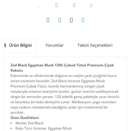
Ürün Bilgisi
Yorumlar
Taksit Seçenekleri
Ön
Zed Black Egyptian Musk 120li Çubuk Tütsü Premium Çiçek
Kokulu
Evlerinizde ve ofislerinizde doğanın en seçkin yedi çiçeğinin huzur
veren esintisini hissedin. Zed Black Incense Egyptian Musk
Premium Çubuk Tütsü, özenle harmanlanmış zengin çiçek
notalarıyla ortamın enerjisini tazeler, günün stresini uzaklaştırarak
dingin bir atmosfer yaratır. 120 adetlik geniş paketiyle uzun ömürlü
ve kesintisiz bir koku deneyimi sunar. Meditasyon, yoga seansları
veya sadece rahatlamak istediğiniz anlar için mükemmel bir
tercihtir.
Ürün Özellikleri:
Marka: Zed Black
Koku Türü: Incense Egyptian Musk