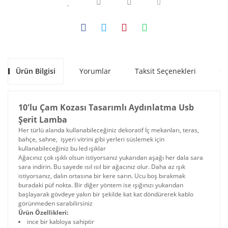
Ürün Bilgisi
Yorumlar
Taksit Seçenekleri
Ön
10'lu Çam Kozası Tasarımlı Aydınlatma Usb
Şerit Lamba
Her türlü alanda kullanabileceğiniz dekoratif İç mekanları, teras,
bahçe, sahne, işyeri vitrini gibi yerleri süslemek için
kullanabileceğiniz bu led ışıklar
Ağacınız çok ışıklı olsun istiyorsanız yukarıdan aşağı her dala sara
sara indirin. Bu sayede ısıl ısıl bir ağacınız olur. Daha az ışık
istiyorsanız, dalın ortasına bir kere sarın. Ucu boş bırakmak
buradaki püf nokta. Bir diğer yöntem ise ışığınızı yukarıdan
başlayarak gövdeye yakın bir şekilde kat kat döndürerek kablo
görünmeden sarabilirsiniz
Ürün Özellikleri:
ince bir kabloya sahiptir