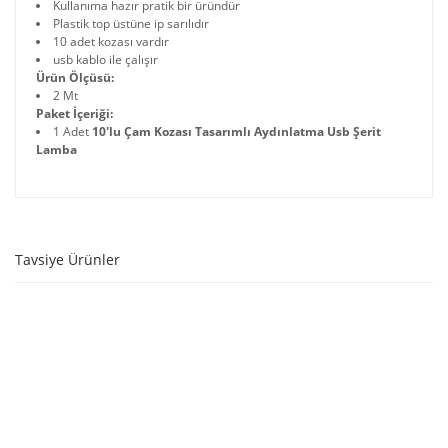
Kullanıma hazır pratik bir üründür
Plastik top üstüne ip sarılıdır
10 adet kozası vardır
usb kablo ile çalışır
Ürün Ölçüsü:
2 Mt
Paket İçeriği:
1 Adet
10'lu Çam Kozası Tasarımlı Aydınlatma Usb Şerit
Lamba
Tavsiye Ürünler