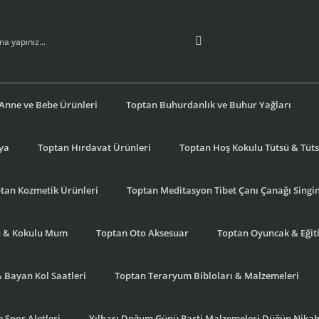
Anne ve Bebe Ürünleri
Toptan Buhurdanlık ve Buhur Yağları
şya
Toptan Hırdavat Ürünleri
Toptan Hoş Kokulu Tütsü & Tütsü
tan Kozmetik Ürünleri
Toptan Meditasyon Tibet Çanı Çanağı Singi
u & Kokulu Mum
Toptan Oto Aksesuar
Toptan Oyuncak & Eğiti
& Bayan Kol Saatleri
Toptan Teraryum Bibloları & Malzemeleri
 Spor Aletleri
Yılbaşı Doğum Günü Parti Malzemeleri Düğün Nikah