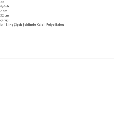
mbe
lçüsü:
32 cm
:32 cm
çeriği:
det
13 inç Çiçek Şeklinde Kalpli Folyo Balon