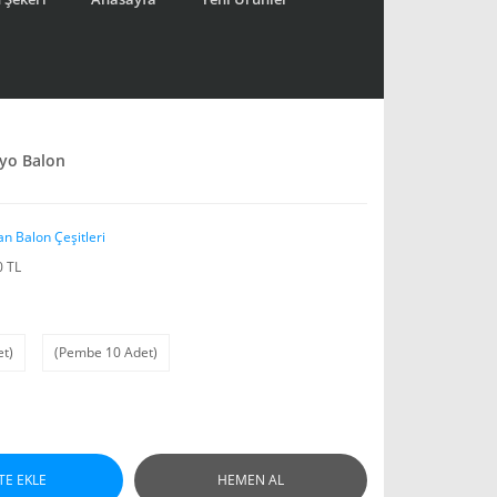
lyo Balon
n Balon Çeşitleri
0 TL
et)
(Pembe 10 Adet)
TE EKLE
HEMEN AL