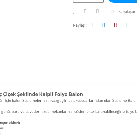
Karşılaştır
Paylaş :
ç Çiçek Şeklinde Kalpli Folyo Balon
n için balon Süslemelerinizin vazgeçilmez aksesuarlarından olan Süsleme Balonl
ünü, parti ve davetlerinizde mekanlarınızı süslemekte kullanabileceğiniz folyo 
eçenekleri:
mızı
i