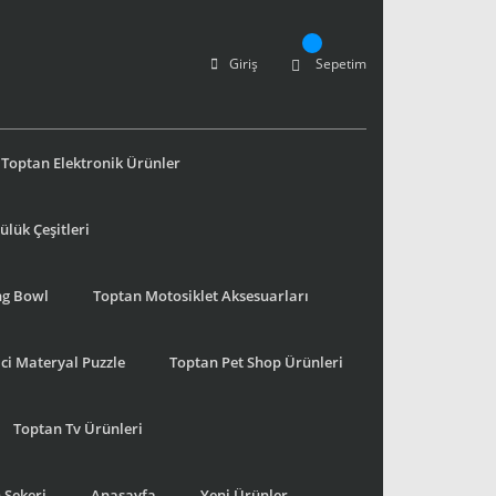
Giriş
Sepetim
Toptan Elektronik Ürünler
lük Çeşitleri
ng Bowl
Toptan Motosiklet Aksesuarları
ci Materyal Puzzle
Toptan Pet Shop Ürünleri
Toptan Tv Ürünleri
 Şekeri
Anasayfa
Yeni Ürünler