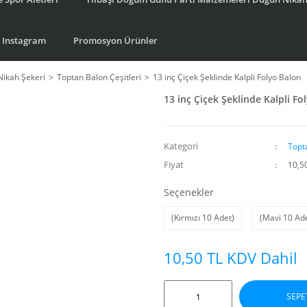
Instagram
Promosyon Ürünler
Nikah Şekeri
Toptan Balon Çeşitleri
13 inç Çiçek Şeklinde Kalpli Folyo Balon
13 inç Çiçek Şeklinde Kalpli Fo
Kategori
Topta
Fiyat
10,5
Seçenekler
(Kırmızı 10 Adet)
(Mavi 10 Ad
10,50 TL KDV Dahil
SEPE