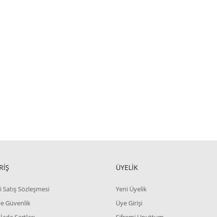
RİŞ
ÜYELİK
i Satış Sözleşmesi
Yeni Üyelik
 ve Güvenlik
Üye Girişi