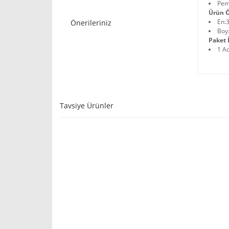
Pe
Ürün Ö
En:
Önerileriniz
Boy
Paket İ
1 A
Tavsiye Ürünler