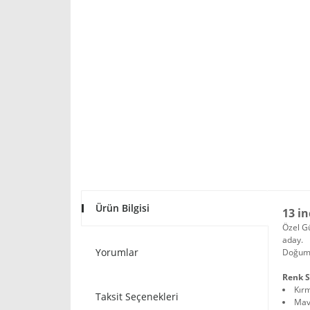
Ürün Bilgisi
13 in
Özel Gü
aday.
Yorumlar
Doğum g
Renk S
Kır
Taksit Seçenekleri
Mav