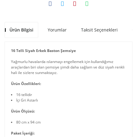
Ürün Bilgisi
Yorumlar
Taksit Seçenekleri
Ön
16 Telli Siyah Erkek Baston Şemsiye
Yağmurlu havalarda ıslanmayı engellemek için kullandığımız
araçlardan biri olan şemsiye şimdi daha sağlam ve düz siyah renkli
hali ile sizlere sunmaktayız.
Ürün Özellikleri:
16 tellidir
İçi Gri Astarlı
Ürün Ölçüsü:
80 cm x 94 cm
Paket İçeriği: