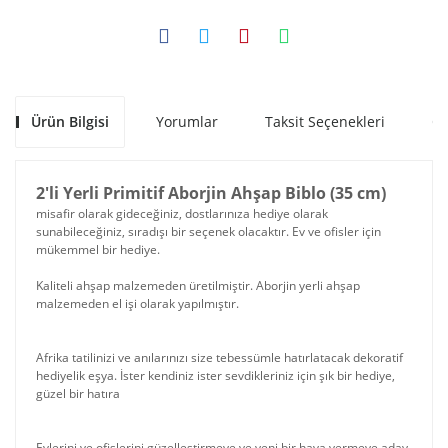
Ürün Bilgisi
Yorumlar
Taksit Seçenekleri
Ön
2'li Yerli Primitif Aborjin Ahşap Biblo (35 cm)
misafir olarak gideceğiniz, dostlarınıza hediye olarak
sunabileceğiniz, sıradışı bir seçenek olacaktır. Ev ve ofisler için
mükemmel bir hediye.
Kaliteli ahşap malzemeden üretilmiştir. Aborjin yerli ahşap
malzemeden el işi olarak yapılmıştır.
Afrika tatilinizi ve anılarınızı size tebessümle hatırlatacak dekoratif
hediyelik eşya. İster kendiniz ister sevdikleriniz için şık bir hediye,
güzel bir hatıra
Evlerini ve ofislerini güzelleştirmeye ve yeni bir hava vermeye aday