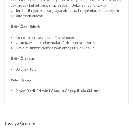
çok şık çok kaliteli benzersiz yepyeni Dekoratif Ev, ofis, v.b
yerlerdeki ihtiyacınızı karşılayacak, hatta hediye olarak muhteşem
bir alternatif olacak
Ürün Özellikleri:
Tamamen el yapımıdır. (Handmade)
Ürün üzerindeki el oymaları farklılık gösterebilir.
Ev ve ofisinizde dekorasyon amaçlı kullanılabilir
Ürün Ölçüsü:
35 cm x 10 cm
Paket İçeriği:
2 Adet
Yerli Primitif Aborjin Ahşap Biblo (35 cm)
Tavsiye Ürünler