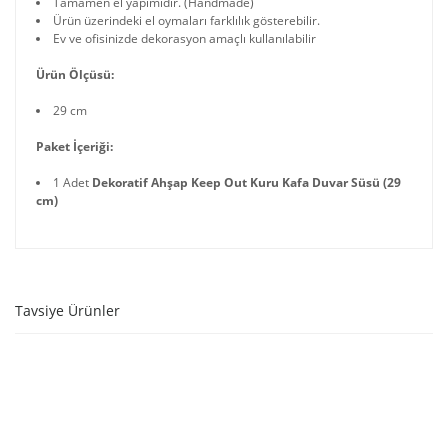
Tamamen el yapımıdır. (Handmade)
Ürün üzerindeki el oymaları farklılık gösterebilir.
Ev ve ofisinizde dekorasyon amaçlı kullanılabilir
Ürün Ölçüsü:
29 cm
Paket İçeriği:
1 Adet
Dekoratif Ahşap Keep Out Kuru Kafa Duvar Süsü (29
cm)
Tavsiye Ürünler