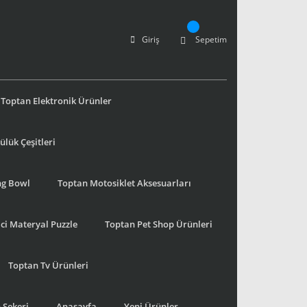
Giriş
Sepetim
Toptan Elektronik Ürünler
lük Çeşitleri
ng Bowl
Toptan Motosiklet Aksesuarları
ci Materyal Puzzle
Toptan Pet Shop Ürünleri
Toptan Tv Ürünleri
 Şekeri
Anasayfa
Yeni Ürünler