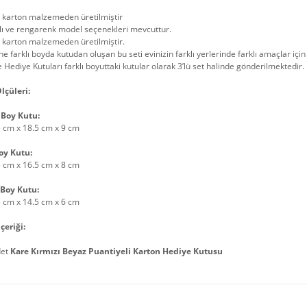
t karton malzemeden üretilmiştir
lı ve rengarenk model seçenekleri mevcuttur.
 karton malzemeden üretilmiştir.
ne farklı boyda kutudan oluşan bu seti evinizin farklı yerlerinde farklı amaçlar için 
 Hediye Kutuları farklı boyuttaki kutular olarak 3’lü set halinde gönderilmektedir.
lçüleri:
Boy Kutu:
5 cm x 18.5 cm x 9 cm
oy Kutu:
5 cm x 16.5 cm x 8 cm
Boy Kutu:
5 cm x 14.5 cm x 6 cm
çeriği:
det
Kare Kırmızı Beyaz Puantiyeli Karton Hediye Kutusu