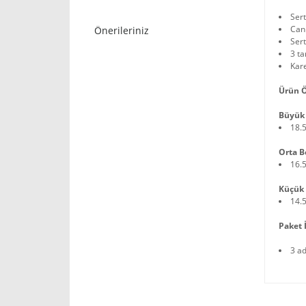
Ser
Can
Önerileriniz
Sert
3 ta
Kare
Ürün Ö
Büyük 
18.
Orta B
16.
Küçük 
14.
Paket İ
3 a