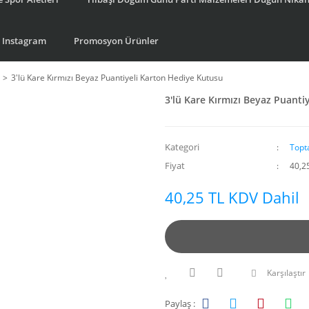
Instagram
Promosyon Ürünler
3'lü Kare Kırmızı Beyaz Puantiyeli Karton Hediye Kutusu
3'lü Kare Kırmızı Beyaz Puanti
Kategori
Topt
Fiyat
40,2
40,25 TL KDV Dahil
Karşılaştır
Paylaş :