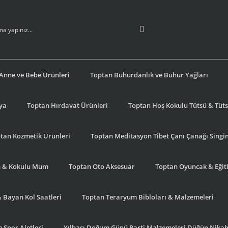
Anne ve Bebe Ürünleri
Toptan Buhurdanlık ve Buhur Yağları
şya
Toptan Hırdavat Ürünleri
Toptan Hoş Kokulu Tütsü & Tütsü
tan Kozmetik Ürünleri
Toptan Meditasyon Tibet Çanı Çanağı Singi
u & Kokulu Mum
Toptan Oto Aksesuar
Toptan Oyuncak & Eğiti
& Bayan Kol Saatleri
Toptan Teraryum Bibloları & Malzemeleri
 Spor Aletleri
Yılbaşı Doğum Günü Parti Malzemeleri Düğün Nikah