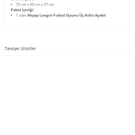
70 cm x 69 cm x 37 cm
Paket İçeriği:
1 adet
Ahşap Langırt Futbol Oyunu Üç Kollu Ayaklı
Tavsiye Ürünler