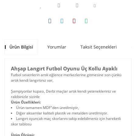
Ürün Bilgisi
Yorumlar
Taksit Seçenekleri
Ön
Ahşap Langırt Futbol Oyunu Üç Kollu Ayaklı
Futbol sevenlerin artık eğlence merkezlerine gitmesine son çünkü
artık kendi langırtınız var,
Şampiyonlar kupası, Derbi maçlar artık kendi yetenekleriniz ve
rakibinizle sizinle
Ürün Özellikleri:
Ürün tamamen MDF"den üretilmiştir,
Diğer aksamlar kaliteli plastik ve metalden üretilmiştir.
Langırt oyuncak maç skorlarını takip edebilmeniz için hareketli
skor tablosu
Ürün Ölçüsü: