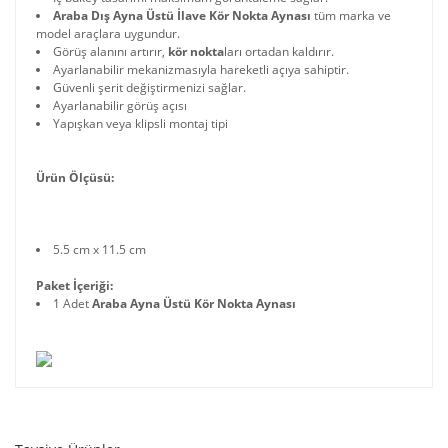
Araba Dış Ayna Üstü İlave Kör Nokta Aynası
tüm marka ve
model araçlara uygundur.
Görüş alanını artırır,
kör nokta
ları ortadan kaldırır.
Ayarlanabilir mekanizmasıyla hareketli açıya sahiptir.
Güvenli şerit değiştirmenizi sağlar.
Ayarlanabilir görüş açısı
Yapışkan veya klipsli montaj tipi
Ürün Ölçüsü:
5.5 cm x 11.5 cm
Paket İçeriği:
1 Adet
Araba Ayna Üstü Kör Nokta Aynası