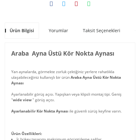
Ürün Bilgisi
Yorumlar
Taksit Seçenekleri
Ön
Araba Ayna Üstü Kör Nokta Aynası
Yan aynalarda, görmekte zorluk çektiğiniz yerlere rahatlıkla
ulaşabileceğiniz kullanışlı bir ürün
Araba Ayna Üstü Kör Nokta
Aynası
Ayarlanabilir görüş açısı. Yapışkan veya klipsli montaj tipi. Geniş
"
wide view
" görüş açısı.
Ayarlanabilir Kör Nokta Aynası
ile güvenli sürüş keyfine varın.
Ürün Özellikleri:
İç bükey tasarımı maksimum görüntüleme sağlar.