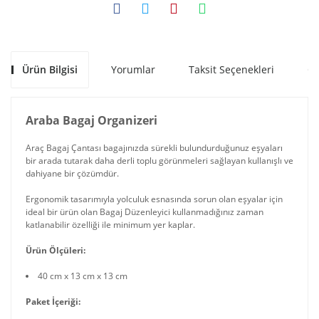
Ürün Bilgisi
Yorumlar
Taksit Seçenekleri
Ön
Araba Bagaj Organizeri
Araç Bagaj Çantası bagajınızda sürekli bulundurduğunuz eşyaları
bir arada tutarak daha derli toplu görünmeleri sağlayan kullanışlı ve
dahiyane bir çözümdür.
Ergonomik tasarımıyla yolculuk esnasında sorun olan eşyalar için
ideal bir ürün olan Bagaj Düzenleyici kullanmadığınız zaman
katlanabilir özelliği ile minimum yer kaplar.
Ürün Ölçüleri:
40 cm x 13 cm x 13 cm
Paket İçeriği: