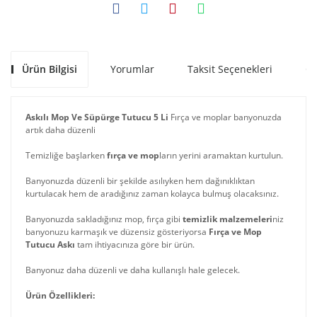
Ürün Bilgisi
Yorumlar
Taksit Seçenekleri
Ön
Askılı Mop Ve Süpürge Tutucu 5 Li
Fırça ve moplar banyonuzda
artık daha düzenli
Temizliğe başlarken
fırça ve mop
ların yerini aramaktan kurtulun.
Banyonuzda düzenli bir şekilde asılıyken hem dağınıklıktan
kurtulacak hem de aradığınız zaman kolayca bulmuş olacaksınız.
Banyonuzda sakladığınız mop, fırça gibi
temizlik malzemeleri
niz
banyonuzu karmaşık ve düzensiz gösteriyorsa
Fırça ve Mop
Tutucu Askı
tam ihtiyacınıza göre bir ürün.
Banyonuz daha düzenli ve daha kullanışlı hale gelecek.
Ürün Özellikleri: