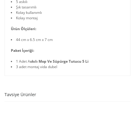
5 askılı
Şık tasarımlı
Kolay kullanımlı
Kolay montaj
Ürün Ölçüleri:
44 cm x 6.5 cm x 7 cm
Paket İçeriği:
1 Adet A
skılı Mop Ve Süpürge Tutucu 5 Li
3 adet montaj vida dubel
Tavsiye Ürünler