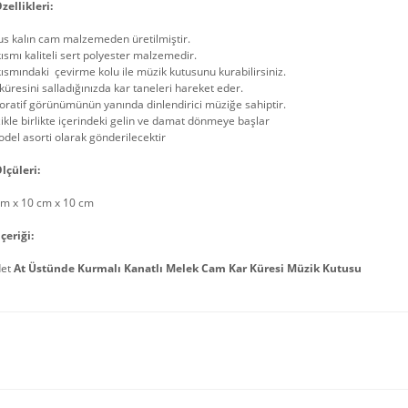
zellikleri:
us kalın cam malzemeden üretilmiştir.
kısmı kaliteli sert polyester malzemedir.
kısmındaki çevirme kolu ile müzik kutusunu kurabilirsiniz.
küresini salladığınızda kar taneleri hareket eder.
ratif görünümünün yanında dinlendirici müziğe sahiptir.
kle birlikte içerindeki gelin ve damat dönmeye başlar
del asorti olarak gönderilecektir
lçüleri:
cm x 10 cm x 10 cm
çeriği:
det
At Üstünde Kurmalı Kanatlı Melek Cam Kar Küresi Müzik Kutusu