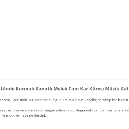
stünde Kurmalı Kanatlı Melek Cam Kar Küresi Müzik Ku
sarımı , içerisinde bulunan melek figürlü müzik kutusu özelliğine sahip kar küresi 
nize , eşinize ve annenize armağan ederek çocukluğundaki camdan kar tanelerinin 
i ile mutlu etmeye ne dersiniz.