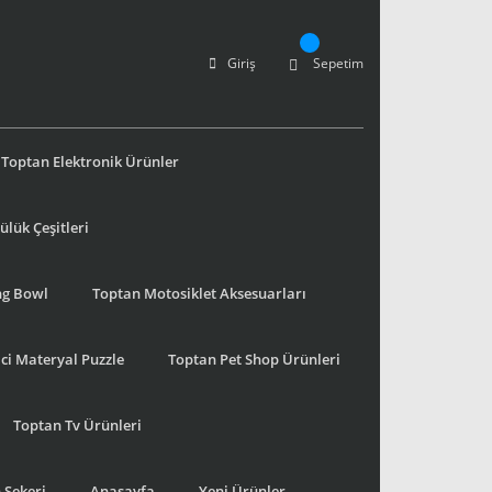
Giriş
Sepetim
Toptan Elektronik Ürünler
lük Çeşitleri
ng Bowl
Toptan Motosiklet Aksesuarları
ci Materyal Puzzle
Toptan Pet Shop Ürünleri
Toptan Tv Ürünleri
 Şekeri
Anasayfa
Yeni Ürünler