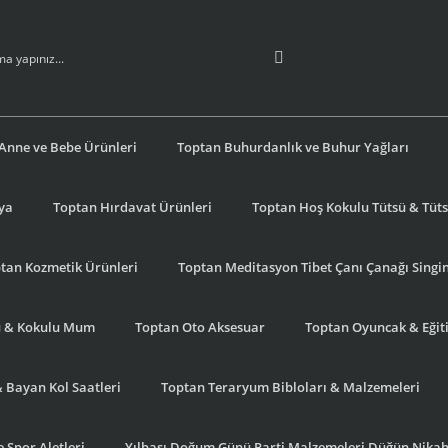
Anne ve Bebe Ürünleri
Toptan Buhurdanlık ve Buhur Yağları
şya
Toptan Hırdavat Ürünleri
Toptan Hoş Kokulu Tütsü & Tütsü
tan Kozmetik Ürünleri
Toptan Meditasyon Tibet Çanı Çanağı Singi
u & Kokulu Mum
Toptan Oto Aksesuar
Toptan Oyuncak & Eğiti
& Bayan Kol Saatleri
Toptan Teraryum Bibloları & Malzemeleri
 Spor Aletleri
Yılbaşı Doğum Günü Parti Malzemeleri Düğün Nikah