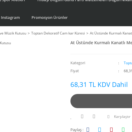
Instagram
Promosyon Ürünler
ve Müzik Kutusu
Toptan Dekoratif Cam kar Küresi
At Üstünde Kurmalı Kanat
At Üstünde Kurmalı Kanatlı M
Kategori
Topt
Fiyat
68,3
68,31 TL KDV Dahil
Karşılaştır
Paylaş :