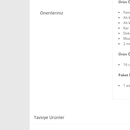
Ürün Ö
Fan
Önerileriniz
Alt 
Alt 
Kar 
Deko
Müzi
2 mo
Ürün Ö
16 
Paket İ
1 a
Tavsiye Ürünler