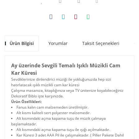
Ürün Bilgisi
Yorumlar
Taksit Seçenekleri
Ön
Ay üzerinde Sevgili Temalı Işıklı Müzikli Cam
Kar Küresi
Sevdiklerinize dinlendirici müziği ile yokluğunuzda hep sizi
hatırlatacak ışıklı müzikli cam kar küresi
Çalışma masanıza, kitaplığınıza veya TV ünitenize koyabileceğiniz
Dekoratif Biblo işte karşınızda.
Ürün Özellikleri:
Fanus kalın cam malzemeden üretilmiştir.
Alt kısmı kaliteli sert polyester malzemedir.
Alt kısmındaki açma kapama tuşu ile müzik çalmaya
başlamaktadır.
Alt kısmındaki açma kapama tuşu ile ışığı açılmaktadır.
Kar Küresi 3 adet AAA Pil ile çalışmaktadır. ( Piller Pakete Dahil