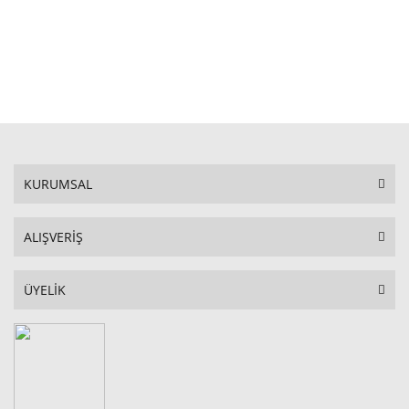
STOKTA YOK
KURUMSAL
ALIŞVERİŞ
ÜYELİK