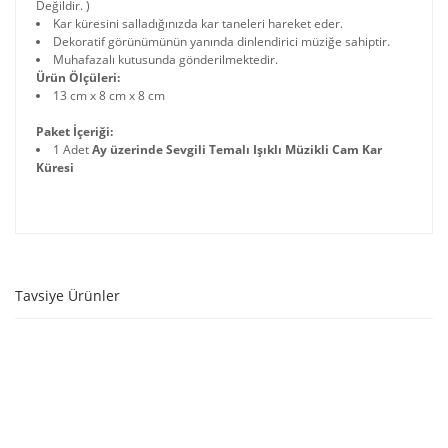
Değildir. )
Kar küresini salladığınızda kar taneleri hareket eder.
Dekoratif görünümünün yanında dinlendirici müziğe sahiptir.
Muhafazalı kutusunda gönderilmektedir.
Ürün Ölçüleri:
13 cm x 8 cm x 8 cm
Paket İçeriği:
1 Adet
Ay üzerinde Sevgili Temalı Işıklı Müzikli Cam Kar
Küresi
Tavsiye Ürünler