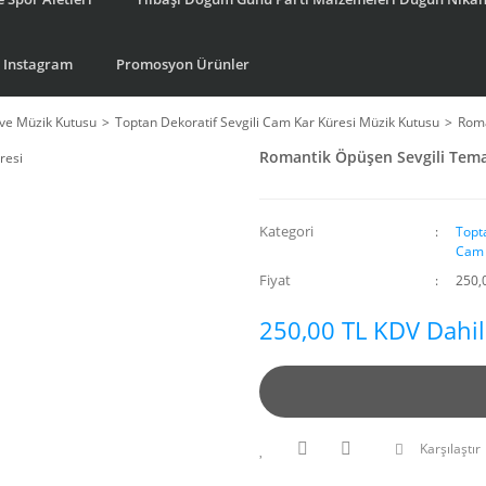
Instagram
Promosyon Ürünler
ve Müzik Kutusu
Toptan Dekoratif Sevgili Cam Kar Küresi Müzik Kutusu
Roma
Romantik Öpüşen Sevgili Temalı
Kategori
Topt
Cam 
Fiyat
250,
250,00 TL KDV Dahil
Karşılaştır