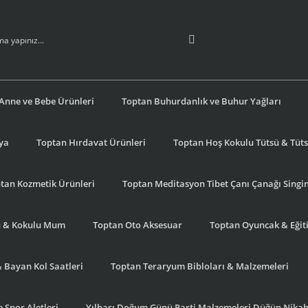
Anne ve Bebe Ürünleri
Toptan Buhurdanlık ve Buhur Yağları
şya
Toptan Hırdavat Ürünleri
Toptan Hoş Kokulu Tütsü & Tütsü
tan Kozmetik Ürünleri
Toptan Meditasyon Tibet Çanı Çanağı Singi
u & Kokulu Mum
Toptan Oto Aksesuar
Toptan Oyuncak & Eğiti
& Bayan Kol Saatleri
Toptan Teraryum Bibloları & Malzemeleri
 Spor Aletleri
Yılbaşı Doğum Günü Parti Malzemeleri Düğün Nikah