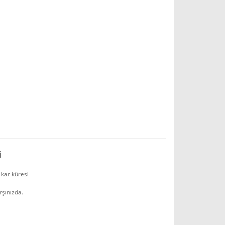
i
m kar küresi
rşınızda.