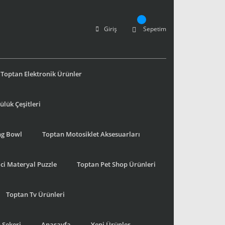
Giriş
Sepetim
Toptan Elektronik Ürünler
lük Çeşitleri
ng Bowl
Toptan Motosiklet Aksesuarları
ci Materyal Puzzle
Toptan Pet Shop Ürünleri
Toptan Tv Ürünleri
 Şekeri
Anasayfa
Yeni Ürünler