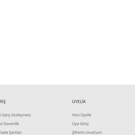
RİŞ
ÜYELİK
i Satış Sözleşmesi
Yeni Üyelik
 ve Güvenlik
Üye Girişi
 İade Şartları
Şifremi Unuttum