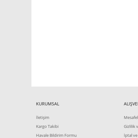
KURUMSAL
ALIŞVE
İletişim
Mesafel
Kargo Takibi
Gizlilik
Havale Bildirim Formu
İptal ve