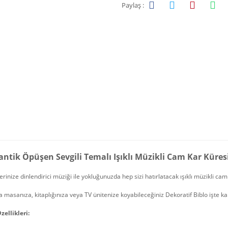
Paylaş :
ntik Öpüşen Sevgili Temalı Işıklı Müzikli Cam Kar Küres
erinize dinlendirici müziği ile yokluğunuzda hep sizi hatırlatacak ışıklı müzikli ca
 masanıza, kitaplığınıza veya TV ünitenize koyabileceğiniz Dekoratif Biblo işte ka
zellikleri: