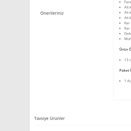
Fan
Alt 
Alt
Önerileriniz
Alt 
Kar 
Kar 
Deko
Muh
Ürün Ö
13 
Paket İ
1 A
Tavsiye Ürünler