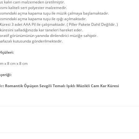
us kalın cam malzemeden üretilmiştir.
kısmı kaliteli sert polyester malzemedir.
 kısmındaki açma kapama tuşu ile müzik çalmaya başlamaktadır.
kısmındaki açma kapama tuşu ile ışığı açılmaktadır.
Küresi 3 adet AAA Pil ile çalışmaktadır. ( Piller Pakete Dahil Değildir. )
küresini salladığınızda kar taneleri hareket eder.
ratif görünümünün yanında dinlendirici müziğe sahiptir.
afazalı kutusunda gönderilmektedir.
lçüleri:
cm x 8 cm x 8 cm
çeriği:
det
Romantik Öpüşen Sevgili Temalı Işıklı Müzikli Cam Kar Küresi