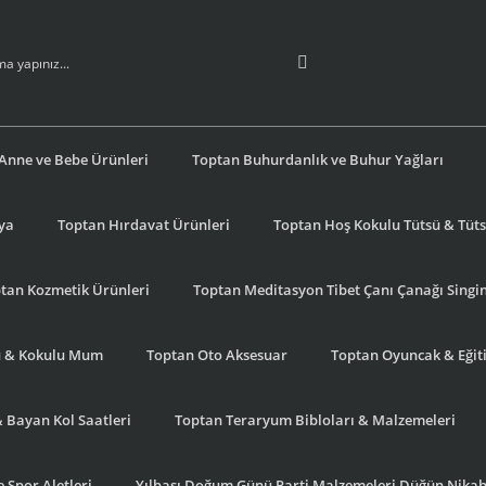
Anne ve Bebe Ürünleri
Toptan Buhurdanlık ve Buhur Yağları
şya
Toptan Hırdavat Ürünleri
Toptan Hoş Kokulu Tütsü & Tütsü
tan Kozmetik Ürünleri
Toptan Meditasyon Tibet Çanı Çanağı Singi
u & Kokulu Mum
Toptan Oto Aksesuar
Toptan Oyuncak & Eğiti
& Bayan Kol Saatleri
Toptan Teraryum Bibloları & Malzemeleri
 Spor Aletleri
Yılbaşı Doğum Günü Parti Malzemeleri Düğün Nikah