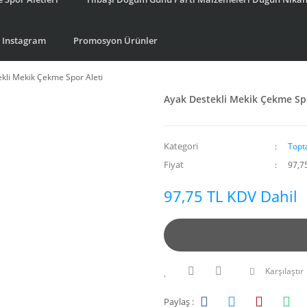
Instagram
Promosyon Ürünler
kli Mekik Çekme Spor Aleti
Ayak Destekli Mekik Çekme Spo
Kategori
Topt
Fiyat
97,7
97,75 TL KDV Dahil
Karşılaştır
Paylaş :