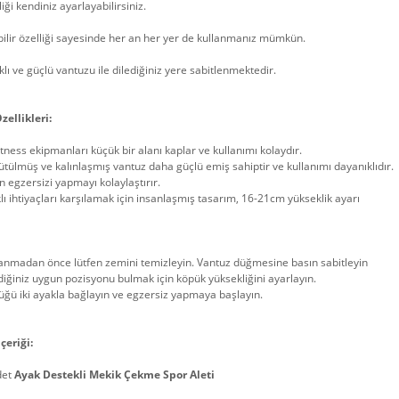
iği kendiniz ayarlayabilirsiniz.
ilir özelliği sayesinde her an her yer de kullanmanız mümkün.
lı ve güçlü vantuzu ile dilediğiniz yere sabitlenmektedir.
zellikleri:
itness ekipmanları küçük bir alanı kaplar ve kullanımı kolaydır.
tülmüş ve kalınlaşmış vantuz daha güçlü emiş sahiptir ve kullanımı dayanıklıdır.
n egzersizi yapmayı kolaylaştırır.
lı ihtiyaçları karşılamak için insanlaşmış tasarım, 16-21cm yükseklik ayarı
anmadan önce lütfen zemini temizleyin. Vantuz düğmesine basın sabitleyin
diğiniz uygun pozisyonu bulmak için köpük yüksekliğini ayarlayın.
ğü iki ayakla bağlayın ve egzersiz yapmaya başlayın.
çeriği:
det
Ayak Destekli Mekik Çekme Spor Aleti