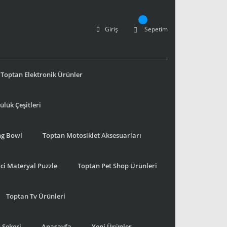
Giriş
Sepetim
Toptan Elektronik Ürünler
lük Çeşitleri
ng Bowl
Toptan Motosiklet Aksesuarları
ci Materyal Puzzle
Toptan Pet Shop Ürünleri
Toptan Tv Ürünleri
 Şekeri
Anasayfa
Yeni Ürünler