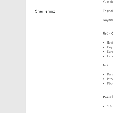
Yüksekl
Taşınab
Önerileriniz
Dayanık
Ürün Ö
Ev f
Büyü
Karı
Fark
Not:
Kull
İste
Köpü
Paket İ
1 A