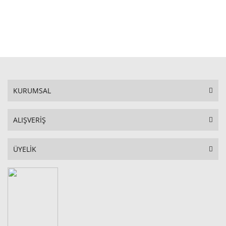
STOKTA YOK
KURUMSAL
ALIŞVERİŞ
ÜYELİK