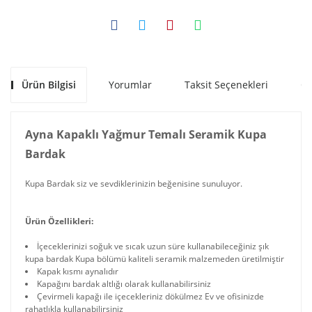
Ürün Bilgisi
Yorumlar
Taksit Seçenekleri
Ön
Ayna Kapaklı Yağmur Temalı Seramik Kupa
Bardak
Kupa Bardak siz ve sevdiklerinizin beğenisine sunuluyor.
Ürün Özellikleri:
İçeceklerinizi soğuk ve sıcak uzun süre kullanabileceğiniz şık
kupa bardak Kupa bölümü kaliteli seramik malzemeden üretilmiştir
Kapak kısmı aynalıdır
Kapağını bardak altlığı olarak kullanabilirsiniz
Çevirmeli kapağı ile içecekleriniz dökülmez Ev ve ofisinizde
rahatlıkla kullanabilirsiniz