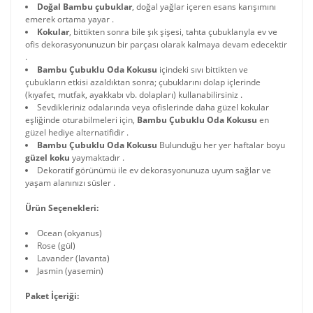
Doğal Bambu çubuklar
, doğal yağlar içeren esans karışımını
emerek ortama yayar .
Kokular
, bittikten sonra bile şık şişesi, tahta çubuklarıyla ev ve
ofis dekorasyonunuzun bir parçası olarak kalmaya devam edecektir
.
Bambu Çubuklu Oda Kokusu
içindeki sıvı bittikten ve
çubukların etkisi azaldıktan sonra; çubuklarını dolap içlerinde
(kıyafet, mutfak, ayakkabı vb. dolapları) kullanabilirsiniz .
Sevdikleriniz odalarında veya ofislerinde daha güzel kokular
eşliğinde oturabilmeleri için,
Bambu Çubuklu Oda Kokusu
en
güzel hediye alternatifidir .
Bambu Çubuklu Oda Kokusu
Bulunduğu her yer haftalar boyu
güzel koku
yaymaktadır .
Dekoratif görünümü ile ev dekorasyonunuza uyum sağlar ve
yaşam alanınızı süsler .
Ürün Seçenekleri:
Ocean (okyanus)
Rose (gül)
Lavander (lavanta)
Jasmin (yasemin)
Paket İçeriği: