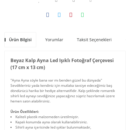
Ürün Bilgisi
Yorumlar
Taksit Seçenekleri
Ön
Beyaz Kalp Ayna Led Işıklı Fotoğraf Çerçevesi
(17 cm x 13 cm)
"Ayna Ayna söyle bana var mı benden güzel bu dünyada"
Sevdikleriniz yada kendiniz için mutlaka tavsiye edeceğimiz baş
döndürücü harika bir hediye alternatifidir. Kalp şeklinde romantik
sihirli led aynayı sevdiğinize yapacağınız süpriz hazırlamak üzere
hemen satın alabilirsiniz.
Ürün Özellikleri:
Kaliteli plastik malzemeden üretilmiştir.
Kapalı konumda ayna olarak kullanabilirsiniz.
Sihirli ayna içerisinde led ışıklar bulunmaktadır,