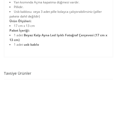
Yan kısmında Açma kapatma düğmesi vardır.
Pillidir.
Usb kablosu veya 3 adet pille kolayca çalıştırabilirsiniz (piller
pakete dahil değildir)
Ürün Ölçüleri:
17 cm x 13 cm
Paket İçeriği:
1 adet
Beyaz Kalp Ayna Led Işıklı Fotoğraf Çerçevesi (17 cm x
13 cm)
1 adet
usb kablo
Tavsiye Ürünler