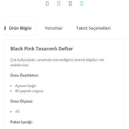
Ürün Bilgisi
Yorumlar
Taksit Seçenekleri
Ön
Black Pink Tasarımlı Defter
Çok kullanışlıdır, unutmak istemediğiniz önemli bilgileri not
alabilirsiniz.
Ürün Özellikleri:
Ayavori kağıt
80 yaprak cizgisiz
Ürün Ölçüsü:
A5
Paket İçeriği: