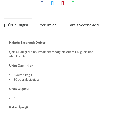
Ürün Bilgisi
Yorumlar
Taksit Seçenekleri
Ön
Kaktüs Tasarımlı Defter
Çok kullanışlıdır, unutmak istemediğiniz önemli bilgileri not
alabilirsiniz.
Ürün Özellikleri:
Ayavori kağıt
80 yaprak cizgisiz
Ürün Ölçüsü:
A5
Paket İçeriği: